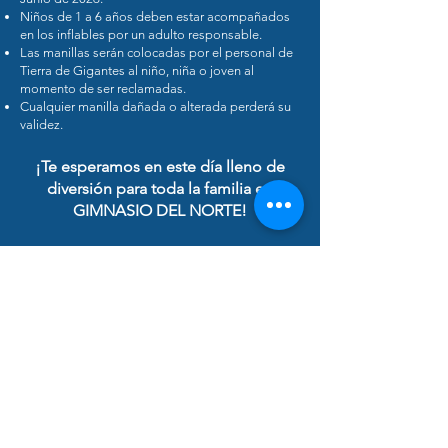
Niños de 1 a 6 años deben estar acompañados
en los inflables por un adulto responsable.
Las manillas serán colocadas por el personal de
Tierra de Gigantes al niño, niña o joven al
momento de ser reclamadas.
Cualquier manilla dañada o alterada perderá su
validez.
¡Te esperamos en este día lleno de
diversión para toda la familia en
GIMNASIO DEL NORTE!
¡TIERRA DE GIGANTES® ES
ORIGINAL...ES UNICO!