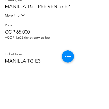
MANILLA TG - PRE VENTA E2
More info
Price
COP 65,000
+COP 1,625 ticket service fee
Ticket type
MANILLA TG E3
Sale ends
Sep 05, 5:00 PM
More info
Price
COP 80,000
+COP 2,000 ticket service fee