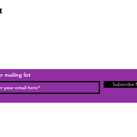
t
r mailing list
Subscribe
© 1999 Tierra De Gigantes Proudly
created by Parques &
Mercadeo
S.A.S ®