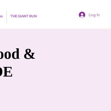
Log In
os
THE GIANT RUN
Food &
DE