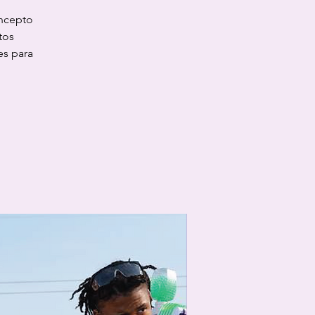
oncepto
tos
es para