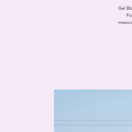
Gel Bl
Fo
mexica