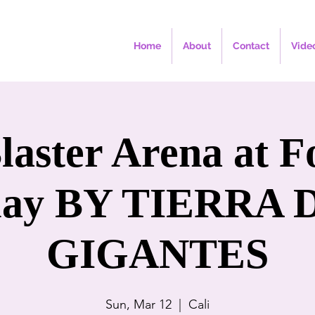
Home
About
Contact
Vide
laster Arena at 
lay BY TIERRA 
GIGANTES
Sun, Mar 12
  |  
Cali