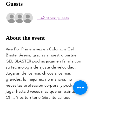
Guests
+ 42 other guests
About the event
Vive Por Primera vez en Colombia Gel 
Blaster Arena, gracias a nuestro partner 
GEL BLASTER podras jugar en familia con 
su technologia de ajuste de velocidad. 
Jugaran de los mas chicos a los mas 
grandes, lo mejor es; no mancha, no 
necesitas proteccion corporal y podras 
jugar hasta 3 veces mas que en paintball. 
Oh... Y es territorio Gigante asi que 
disfrutaras de mucho mas junto a D'Toluca y 
de Atracciones de Tierra De Gigantes!