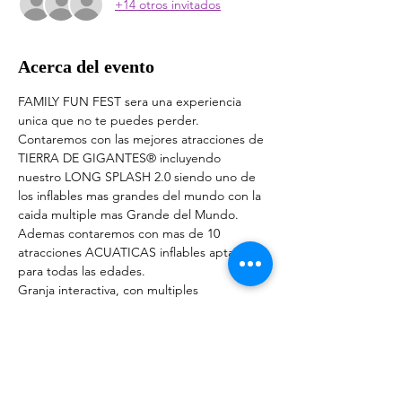
+14 otros invitados
Acerca del evento
FAMILY FUN FEST sera una experiencia 
unica que no te puedes perder. 
Contaremos con las mejores atracciones de 
TIERRA DE GIGANTES® incluyendo 
nuestro LONG SPLASH 2.0 siendo uno de 
los inflables mas grandes del mundo con la 
caida multiple mas Grande del Mundo. 
Ademas contaremos con mas de 10 
atracciones ACUATICAS inflables aptas 
para todas las edades.
Granja interactiva, con multiples 
animalescon los que podras interactuar
Unicamente este 18 Y 19 de MAYO, ¡NO 
TE LO PIERDAS!