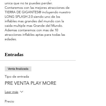
unica que no te puedes perder.
Contaremos con las mejores atracciones de
TIERRA DE GIGANTES® incluyendo nuestro
LONG SPLASH 2.0 siendo uno de los
inflables mas grandes del mundo con la
caida multiple mas Grande del Mundo.
Ademas contaremos con mas de 10
atracciones inflables aptas para todas las
edades.
Granja interactiva, con multiples
animalescon los que podras interactuar.
Entradas
Globo aero estatico superando alturas de
200 metros de altura.
Venta finalizada
y porsupuesto los mejores platos de la
Tipo de entrada
ciudad elaborados por Restaurante La
PRE VENTA PLAY MORE
Boqueria
Leer más
Unicamente este 4-5-6 de Noviembre, ¡NO
TE LO PIERDAS!
Precio