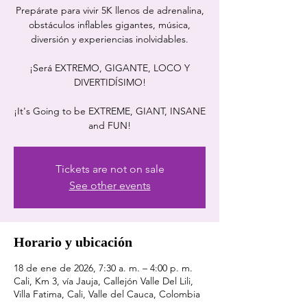
Prepárate para vivir 5K llenos de adrenalina,
obstáculos inflables gigantes, música,
diversión y experiencias inolvidables.
¡Será EXTREMO, GIGANTE, LOCO Y
DIVERTIDÍSIMO!
¡It's Going to be EXTREME, GIANT, INSANE
and FUN!
Tickets are not on sale
See other events
Horario y ubicación
18 de ene de 2026, 7:30 a. m. – 4:00 p. m.
Cali, Km 3, vía Jauja, Callejón Valle Del Lili,
Villa Fatima, Cali, Valle del Cauca, Colombia