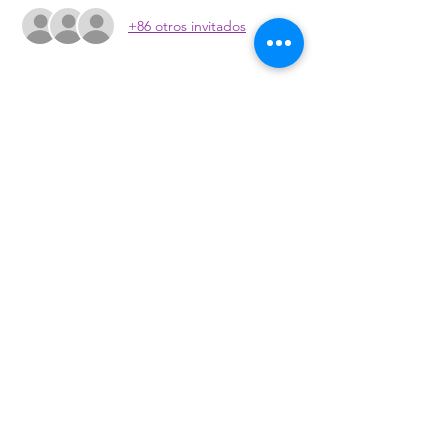
+86 otros invitados
Compartir este evento
Únete a nuestra lista de correos
Suscríbase ahora
© 1998
TIERRA DE GIGANTES®