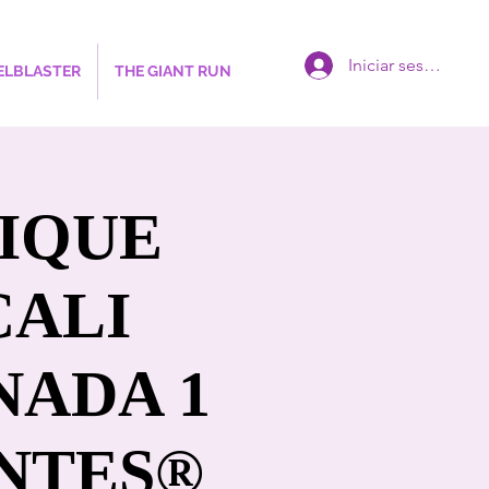
Iniciar sesión
ELBLASTER
THE GIANT RUN
SIQUE
CALI
NADA 1
ANTES®