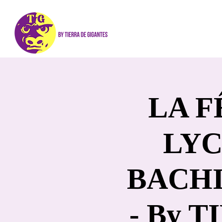
LA F
LYC
BACHI
- By 