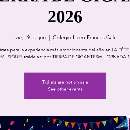
2026
vie, 19 de jun
  |  
Colegio Liceo Frances Cali
árate para la experiencia más emocionante del año en LA FÊTE
MUSIQUE! traída a ti por TIERRA DE GIGANTES®. JORNADA 1
Tickets are not on sale
See other events