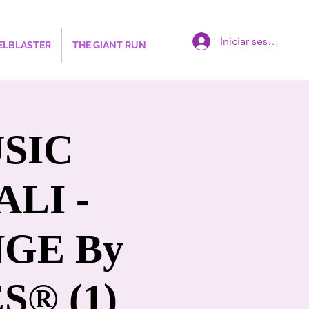
Iniciar sesión
ELBLASTER
THE GIANT RUN
USIC
LI -
GE By
® (1)