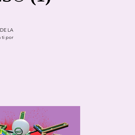
 DE LA
ti por