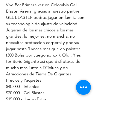
Vive Por Primera vez en Colombia Gel 
Blaster Arena, gracias a nuestro partner 
GEL BLASTER podras jugar en familia con 
su technologia de ajuste de velocidad. 
Jugaran de los mas chicos a los mas 
grandes, lo mejor es; no mancha, no 
necesitas proteccion corporal y podras 
jugar hasta 3 veces mas que en paintball 
(300 Bolas por Juego aprox.). Oh... Y es 
territorio Gigante asi que disfrutaras de 
mucho mas junto a D'Toluca y de 
Atracciones de Tierra De Gigantes!
Precios y Paquetes 
$40.000 - Inflables
$20.000 - Gel Blaster
$15.000 - Juego Extra
Paquete Play all $55.000
Mostrar más