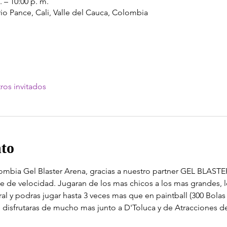
. – 10:00 p. m.
rrio Pance, Cali, Valle del Cauca, Colombia
ros invitados
nto
ombia Gel Blaster Arena, gracias a nuestro partner GEL BLASTER
e de velocidad. Jugaran de los mas chicos a los mas grandes, 
al y podras jugar hasta 3 veces mas que en paintball (300 Bolas 
ue disfrutaras de mucho mas junto a D'Toluca y de Atracciones d