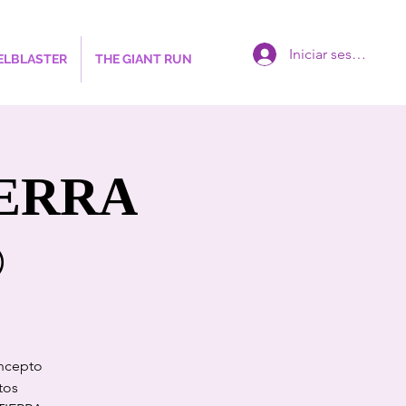
Iniciar sesión
ELBLASTER
THE GIANT RUN
IERRA
®
oncepto
tos